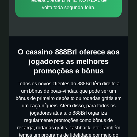
receba 5% de DINHEIRO REAL de
volta toda segunda-feira.
O cassino 888Brl oferece aos
jogadores as melhores
promoções e bônus
Todos os novos clientes do 888Brl têm direito a
um bônus de boas-vindas, que pode ser um
bônus de primeiro depósito ou rodadas grátis em
um caça-níqueis. Além disso, para todos os
jogadores atuais, o 888Brl organiza
regularmente promoções como bônus de
recarga, rodadas grátis, cashback, etc. Também
temos um programa de fidelidade por meio do