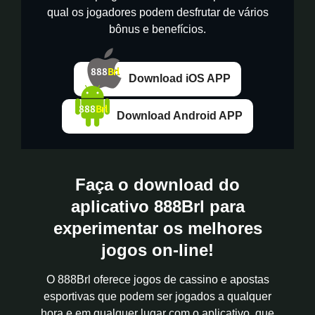
qual os jogadores podem desfrutar de vários
bônus e benefícios.
Download iOS APP
Download Android APP
Faça o download do
aplicativo 888Brl para
experimentar os melhores
jogos on-line!
O 888Brl oferece jogos de cassino e apostas
esportivas que podem ser jogados a qualquer
hora e em qualquer lugar com o aplicativo, que