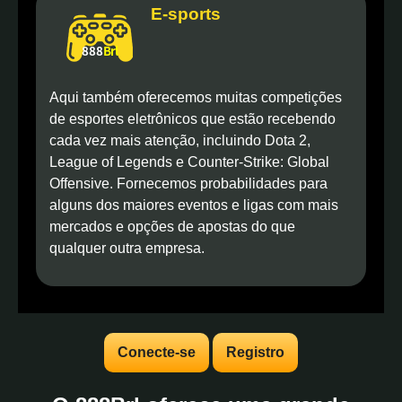
E-sports
Aqui também oferecemos muitas competições
de esportes eletrônicos que estão recebendo
cada vez mais atenção, incluindo Dota 2,
League of Legends e Counter-Strike: Global
Offensive. Fornecemos probabilidades para
alguns dos maiores eventos e ligas com mais
mercados e opções de apostas do que
qualquer outra empresa.
Conecte-se
Registro