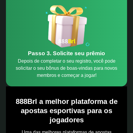
Passo 3. Solicite seu prêmio
Depois de completar o seu registro, você pode
solicitar o seu bônus de boas-vindas para novos
membros e começar a jogar!
888Brl a melhor plataforma de
apostas esportivas para os
jogadores
Uma das melhores plataformas de apostas