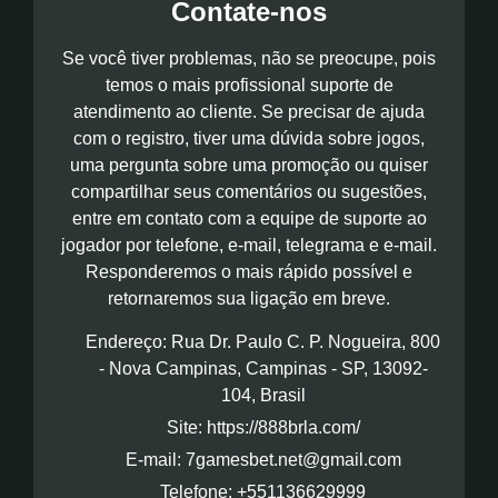
Contate-nos
Se você tiver problemas, não se preocupe, pois
temos o mais profissional suporte de
atendimento ao cliente. Se precisar de ajuda
com o registro, tiver uma dúvida sobre jogos,
uma pergunta sobre uma promoção ou quiser
compartilhar seus comentários ou sugestões,
entre em contato com a equipe de suporte ao
jogador por telefone, e-mail, telegrama e e-mail.
Responderemos o mais rápido possível e
retornaremos sua ligação em breve.
Endereço: Rua Dr. Paulo C. P. Nogueira, 800
- Nova Campinas, Campinas - SP, 13092-
104, Brasil
Site: https://888brla.com/
E-mail:
7gamesbet.net@gmail.com
Telefone: +551136629999