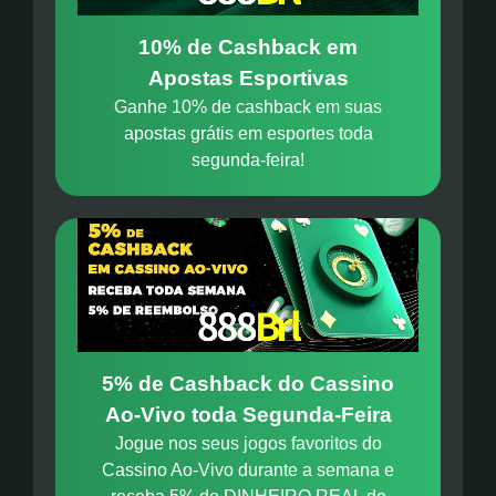
10% de Cashback em
Apostas Esportivas
Ganhe 10% de cashback em suas
apostas grátis em esportes toda
segunda-feira!
5% de Cashback do Cassino
Ao-Vivo toda Segunda-Feira
Jogue nos seus jogos favoritos do
Cassino Ao-Vivo durante a semana e