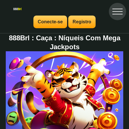
Conecte-se
Registro
888Brl : Caça : Níqueis Com Mega
Jackpots