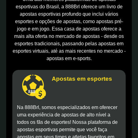
esportivas do Brasil, a 888Brl oferece um livro de
apostas esportivas profundo que inclui vários
esportes e opções de apostas, como apostas pré-
jogo e em jogo. Essa casa de apostas oferece a
mais alta oferta no mercado de apostas - desde os
esportes tradicionais, passando pelas apostas em
esportes virtuais, até as mais recentes no mercado -
apostas em e-sports.
Apostas em esportes
Na 888Brl, somos especializados em oferecer
uma experiência de apostas de alto nível a
todos os fãs de esportes! Nossa plataforma de
apostas esportivas permite que você faça
apostas em seus times e atletas favoritos em