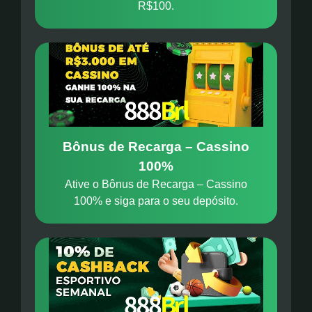
R$100.
Bônus de Recarga – Cassino
100%
Ative o Bônus de Recarga – Cassino
100% e siga para o seu depósito.