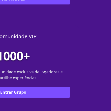
Comunidade VIP
1000+
unidade exclusiva de jogadores e
rtilhe experiências!
Entrar Grupo