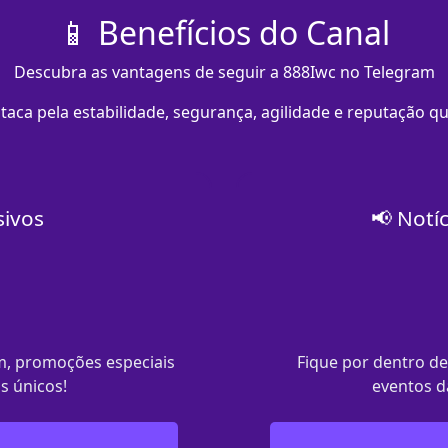
📱 Benefícios do Canal
Descubra as vantagens de seguir a 888Iwc no Telegram
aca pela estabilidade, segurança, agilidade e reputação q
sivos
📢 Notí
m, promoções especiais
Fique por dentro d
s únicos!
eventos d