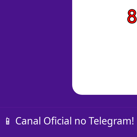
📱 Canal Oficial no Telegram!