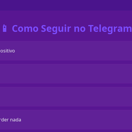
📱 Como Seguir no Telegram
ositivo
erder nada