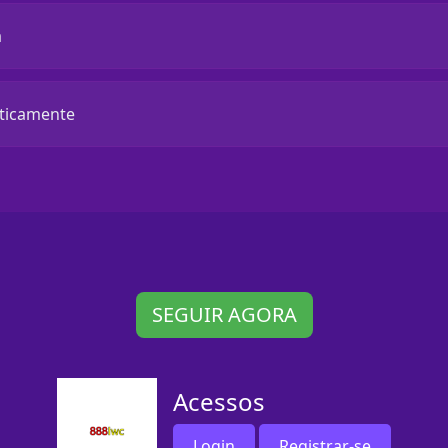
a
aticamente
SEGUIR AGORA
Acessos
Login
Registrar-se