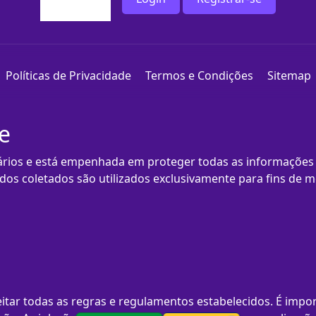
Políticas de Privacidade
Termos e Condições
Sitemap
de
uários e está empenhada em proteger todas as informações
os coletados são utilizados exclusivamente para fins de m
ar todas as regras e regulamentos estabelecidos. É impor