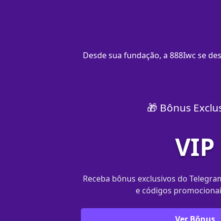
Desde sua fundação, a 888Iwc se dest
🎁 Bônus Exclu
VIP
Receba bônus exclusivos do Telegra
e códigos promocionai
Ver Bônus