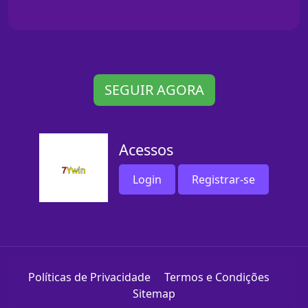
SEGUIR AGORA
Acessos
Login
Registrar-se
Políticas de Privacidade
Termos e Condições
Sitemap