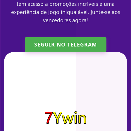
tem acesso a promoções incríveis e uma
experiência de jogo inigualável. Junte-se aos
vencedores agora!
SEGUIR NO TELEGRAM