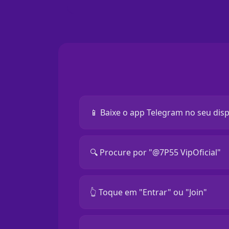
📱 Baixe o app Telegram no seu disp
🔍 Procure por "@7P55 VipOficial"
👆 Toque em "Entrar" ou "Join"