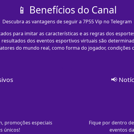
📱 Benefícios do Canal
Descubra as vantagens de seguir a 7P55 Vip no Telegram
tados para imitar as características e as regras dos espor
Os resultados dos eventos esportivos virtuais são determin
atores do mundo real, como forma do jogador, condições cl
sivos
📢 Notí
m, promoções especiais
Fique por dentro d
s únicos!
eventos da