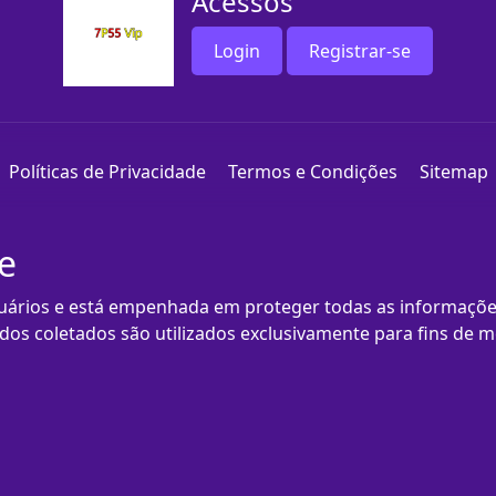
Acessos
Login
Registrar-se
Políticas de Privacidade
Termos e Condições
Sitemap
de
usuários e está empenhada em proteger todas as informaçõe
os coletados são utilizados exclusivamente para fins de m