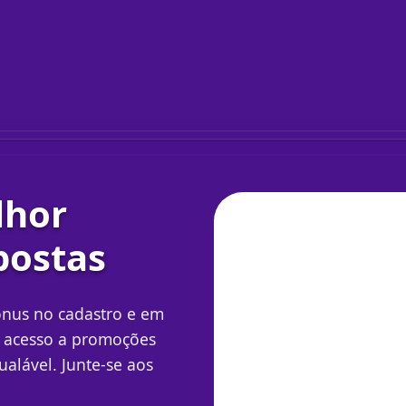
lhor
postas
ônus no cadastro e em
m acesso a promoções
ualável. Junte-se aos