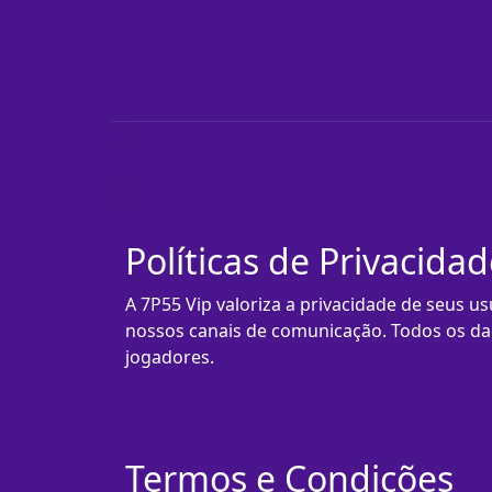
Políticas de Privacida
A 7P55 Vip valoriza a privacidade de seus 
nossos canais de comunicação. Todos os dad
jogadores.
Termos e Condições