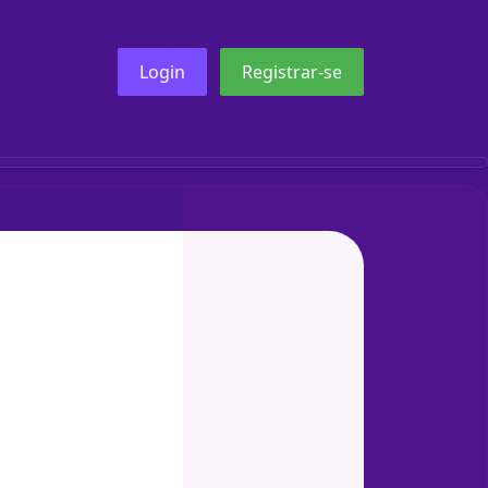
Login
Registrar-se