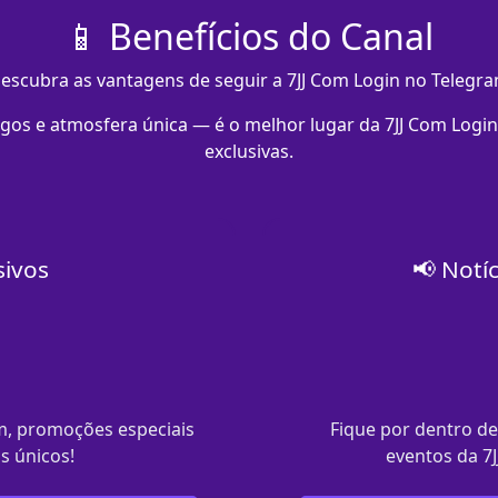
📱 Benefícios do Canal
escubra as vantagens de seguir a 7JJ Com Login no Telegr
gos e atmosfera única — é o melhor lugar da 7JJ Com Login
exclusivas.
sivos
📢 Notí
m, promoções especiais
Fique por dentro d
s únicos!
eventos da 7