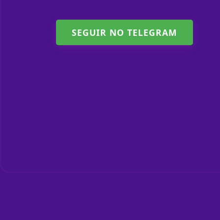
SEGUIR NO TELEGRAM