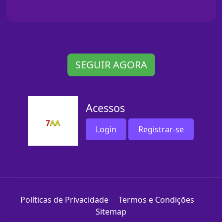
SEGUIR AGORA
Acessos
Login
Registrar-se
Políticas de Privacidade
Termos e Condições
Sitemap