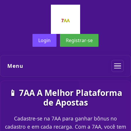
Login
Registrar-se
Menu
📱 7AA A Melhor Plataforma
de Apostas
Cadastre-se na 7AA para ganhar bônus no
cadastro e em cada recarga. Com a 7AA, você tem