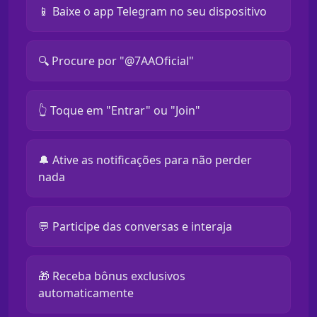
📱 Baixe o app Telegram no seu dispositivo
🔍 Procure por "@7AAOficial"
👆 Toque em "Entrar" ou "Join"
🔔 Ative as notificações para não perder
nada
💬 Participe das conversas e interaja
🎁 Receba bônus exclusivos
automaticamente