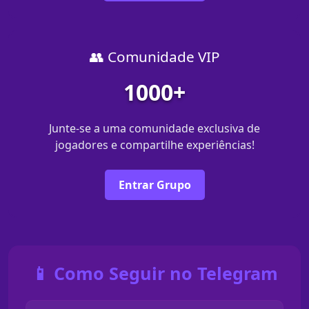
👥 Comunidade VIP
1000+
Junte-se a uma comunidade exclusiva de
jogadores e compartilhe experiências!
Entrar Grupo
📱 Como Seguir no Telegram