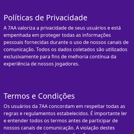
Políticas de Privacidade
A 7AA valoriza a privacidade de seus usuários e está
empenhada em proteger todas as informações
pessoais fornecidas durante o uso de nossos canais de
comunicação. Todos os dados coletados são utilizados
exclusivamente para fins de melhoria contínua da
experiência de nossos jogadores.
Termos e Condições
Os usuários da 7AA concordam em respeitar todas as
regras e regulamentos estabelecidos. É importante ler
e entender todos os termos antes de participar de
nossos canais de comunicação. A violação destes