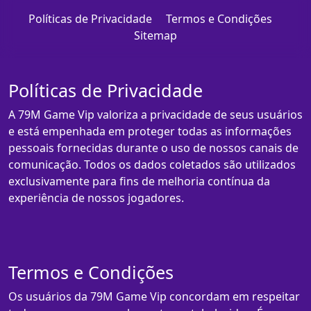
Políticas de Privacidade
Termos e Condições
Sitemap
Políticas de Privacidade
A 79M Game Vip valoriza a privacidade de seus usuários
e está empenhada em proteger todas as informações
pessoais fornecidas durante o uso de nossos canais de
comunicação. Todos os dados coletados são utilizados
exclusivamente para fins de melhoria contínua da
experiência de nossos jogadores.
Termos e Condições
Os usuários da 79M Game Vip concordam em respeitar