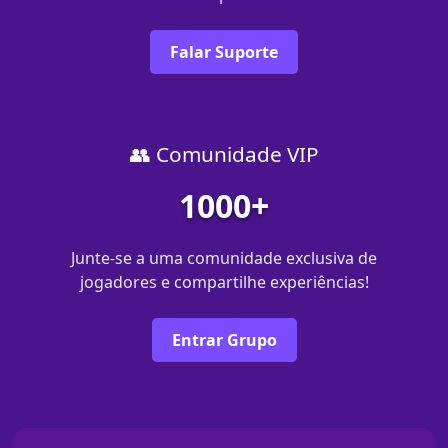
Falar Suporte
👥 Comunidade VIP
1000+
Junte-se a uma comunidade exclusiva de
jogadores e compartilhe experiências!
Entrar Grupo