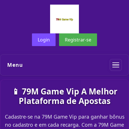
Login
Registrar-se
Menu
📱 79M Game Vip A Melhor
Plataforma de Apostas
Cadastre-se na 79M Game Vip para ganhar bônus
no cadastro e em cada recarga. Com a 79M Game