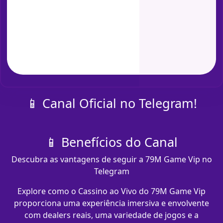
📱 Canal Oficial no Telegram!
📱 Benefícios do Canal
Descubra as vantagens de seguir a 79M Game Vip no
Telegram
Explore como o Cassino ao Vivo do 79M Game Vip
proporciona uma experiência imersiva e envolvente
com dealers reais, uma variedade de jogos e a