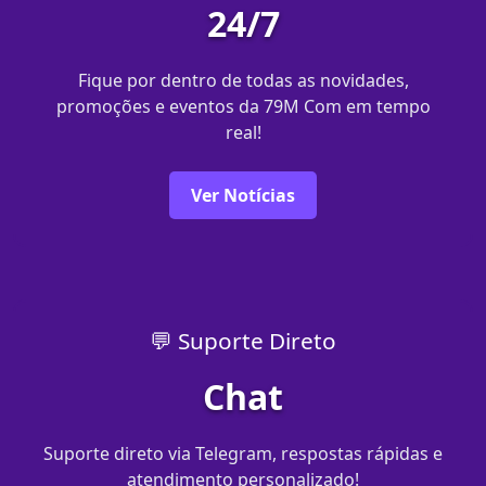
24/7
Fique por dentro de todas as novidades,
promoções e eventos da 79M Com em tempo
real!
Ver Notícias
💬 Suporte Direto
Chat
Suporte direto via Telegram, respostas rápidas e
atendimento personalizado!