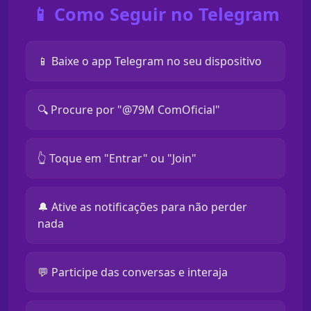
📱 Como Seguir no Telegram
📱 Baixe o app Telegram no seu dispositivo
🔍 Procure por "@79M ComOficial"
👆 Toque em "Entrar" ou "Join"
🔔 Ative as notificações para não perder
nada
💬 Participe das conversas e interaja