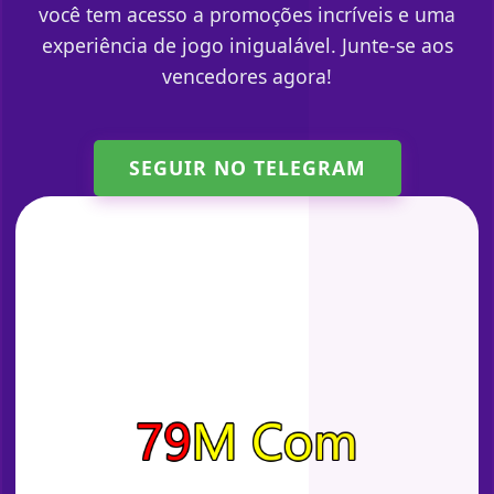
você tem acesso a promoções incríveis e uma
experiência de jogo inigualável. Junte-se aos
vencedores agora!
SEGUIR NO TELEGRAM