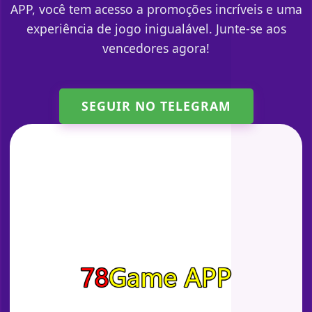
APP, você tem acesso a promoções incríveis e uma
experiência de jogo inigualável. Junte-se aos
vencedores agora!
SEGUIR NO TELEGRAM