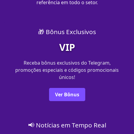
referência em todo o setor.
🎁 Bônus Exclusivos
VIP
Receba bônus exclusivos do Telegram,
promoções especiais e códigos promocionais
únicos!
Ver Bônus
📢 Notícias em Tempo Real