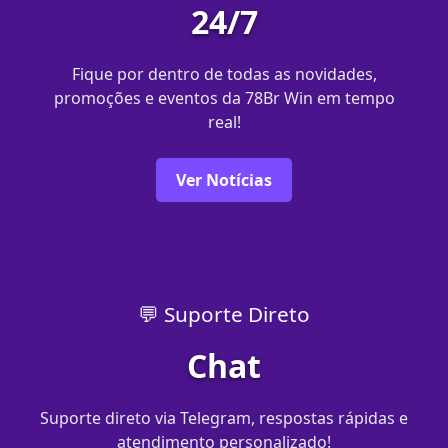
24/7
Fique por dentro de todas as novidades,
promoções e eventos da 78Br Win em tempo
real!
Ver Notícias
💬 Suporte Direto
Chat
Suporte direto via Telegram, respostas rápidas e
atendimento personalizado!