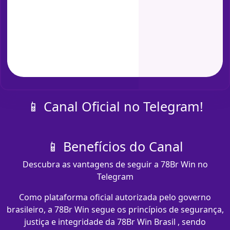
📱 Canal Oficial no Telegram!
📱 Benefícios do Canal
Descubra as vantagens de seguir a 78Br Win no
Telegram
Como plataforma oficial autorizada pelo governo
brasileiro, a 78Br Win segue os princípios de segurança,
justiça e integridade da 78Br Win Brasil , sendo