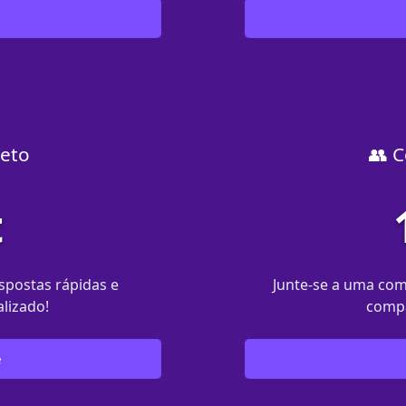
reto
👥 
t
espostas rápidas e
Junte-se a uma com
lizado!
compa
e