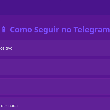
📱 Como Seguir no Telegram
ositivo
erder nada