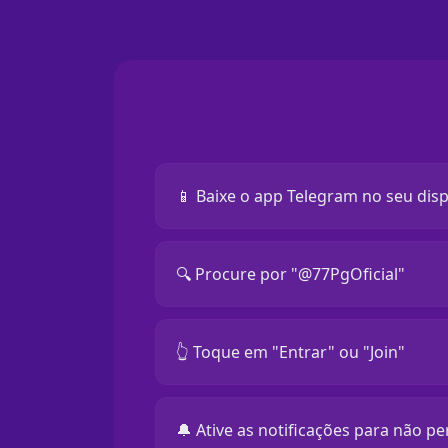
📱 Baixe o app Telegram no seu disp
🔍 Procure por "@77PgOficial"
👆 Toque em "Entrar" ou "Join"
🔔 Ative as notificações para não p