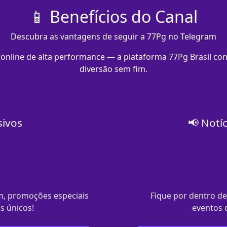
📱 Benefícios do Canal
Descubra as vantagens de seguir a 77Pg no Telegram
online de alta performance — a plataforma 77Pg Brasil con
diversão sem fim.
sivos
📢 Notí
m, promoções especiais
Fique por dentro d
s únicos!
eventos 