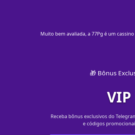
Muito bem avaliada, a 77Pg é um cassino 
🎁 Bônus Exclu
VIP
Receba bônus exclusivos do Telegra
e códigos promocionai