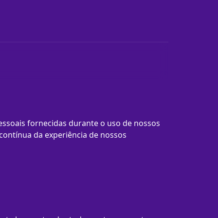
essoais fornecidas durante o uso de nossos
 contínua da experiência de nossos