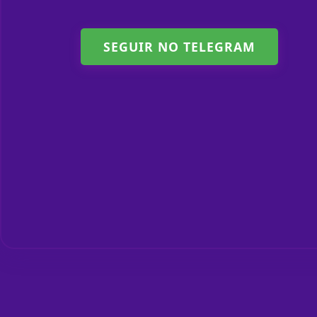
SEGUIR NO TELEGRAM