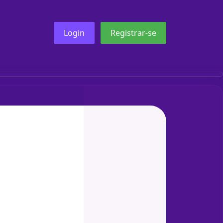
Login
Registrar-se