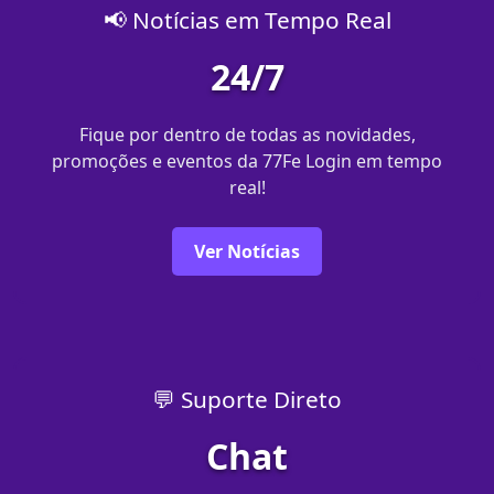
📢 Notícias em Tempo Real
24/7
Fique por dentro de todas as novidades,
promoções e eventos da 77Fe Login em tempo
real!
Ver Notícias
💬 Suporte Direto
Chat