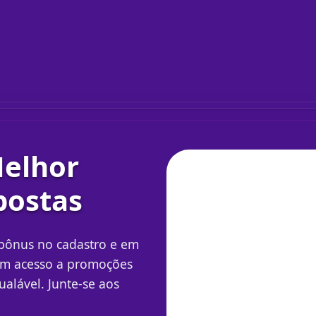
Melhor
postas
 bônus no cadastro e em
tem acesso a promoções
ualável. Junte-se aos