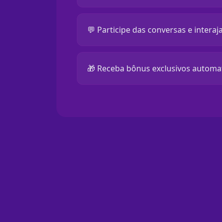
💬 Participe das conversas e interaj
🎁 Receba bônus exclusivos autom