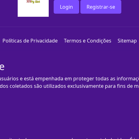
Login
Registrar-se
Políticas de Privacidade
Termos e Condições
Sitemap
de
s usuários e está empenhada em proteger todas as informaç
os coletados são utilizados exclusivamente para fins de m