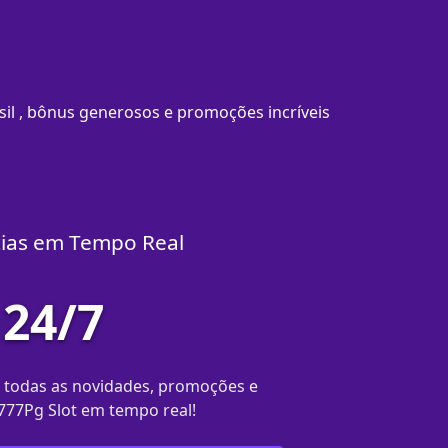
sil , bônus generosos e promoções incríveis
cias em Tempo Real
24/7
e todas as novidades, promoções e
777Pg Slot em tempo real!