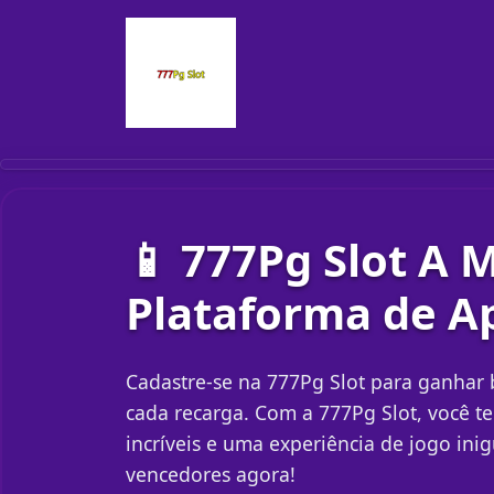
📱 777Pg Slot A 
Plataforma de A
Cadastre-se na 777Pg Slot para ganhar
cada recarga. Com a 777Pg Slot, você 
incríveis e uma experiência de jogo inig
vencedores agora!