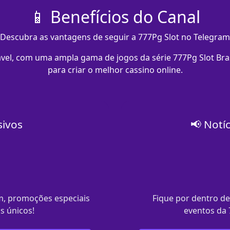
📱 Benefícios do Canal
Descubra as vantagens de seguir a 777Pg Slot no Telegram
ável, com uma ampla gama de jogos da série 777Pg Slot Bra
para criar o melhor cassino online.
sivos
📢 Notí
m, promoções especiais
Fique por dentro d
s únicos!
eventos da 