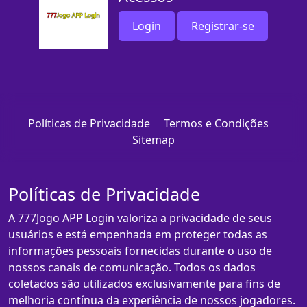
Login
Registrar-se
Políticas de Privacidade
Termos e Condições
Sitemap
Políticas de Privacidade
A 777Jogo APP Login valoriza a privacidade de seus
usuários e está empenhada em proteger todas as
informações pessoais fornecidas durante o uso de
nossos canais de comunicação. Todos os dados
coletados são utilizados exclusivamente para fins de
melhoria contínua da experiência de nossos jogadores.