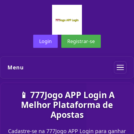
Login
Registrar-se
Menu
📱 777Jogo APP Login A
Melhor Plataforma de
Apostas
Cadastre-se na 777Jogo APP Login para ganhar