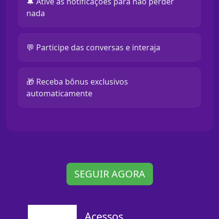
🔔 Ative as notificações para não perder
nada
💬 Participe das conversas e interaja
🎁 Receba bônus exclusivos
automaticamente
SEGUIR AGORA
Acessos