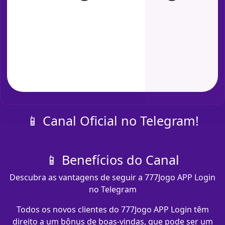
📱 Canal Oficial no Telegram!
📱 Benefícios do Canal
Descubra as vantagens de seguir a 777Jogo APP Login
no Telegram
Todos os novos clientes do 777Jogo APP Login têm
direito a um bônus de boas-vindas, que pode ser um