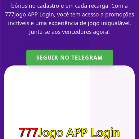
bônus no cadastro e em cada recarga. Com a
777Jogo APP Login, você tem acesso a promoções
incríveis e uma experiência de jogo inigualável.
Junte-se aos vencedores agora!
SEGUIR NO TELEGRAM