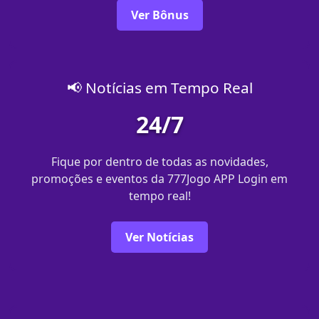
Ver Bônus
📢 Notícias em Tempo Real
24/7
Fique por dentro de todas as novidades,
promoções e eventos da 777Jogo APP Login em
tempo real!
Ver Notícias