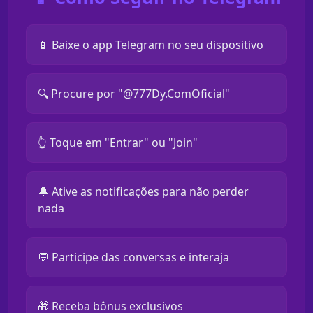
📱 Baixe o app Telegram no seu dispositivo
🔍 Procure por "@777Dy.ComOficial"
👆 Toque em "Entrar" ou "Join"
🔔 Ative as notificações para não perder
nada
💬 Participe das conversas e interaja
🎁 Receba bônus exclusivos