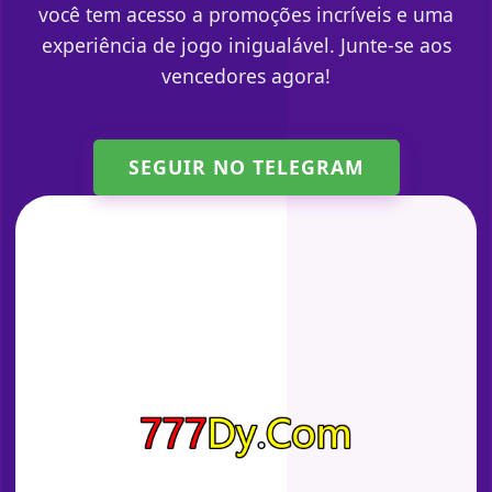
você tem acesso a promoções incríveis e uma
experiência de jogo inigualável. Junte-se aos
vencedores agora!
SEGUIR NO TELEGRAM