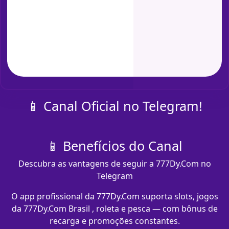
📱 Canal Oficial no Telegram!
📱 Benefícios do Canal
Descubra as vantagens de seguir a 777Dy.Com no
Telegram
O app profissional da 777Dy.Com suporta slots, jogos
da 777Dy.Com Brasil , roleta e pesca — com bônus de
recarga e promoções constantes.