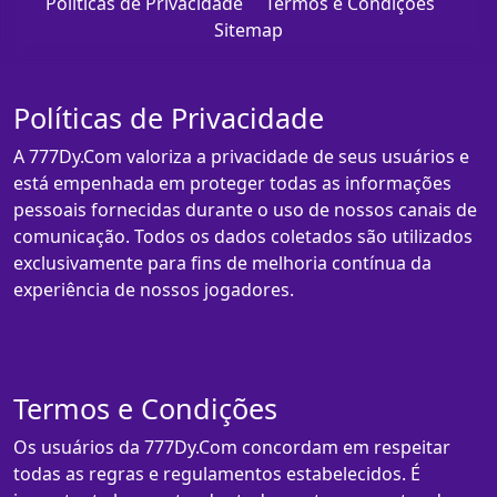
Políticas de Privacidade
Termos e Condições
Sitemap
Políticas de Privacidade
A 777Dy.Com valoriza a privacidade de seus usuários e
está empenhada em proteger todas as informações
pessoais fornecidas durante o uso de nossos canais de
comunicação. Todos os dados coletados são utilizados
exclusivamente para fins de melhoria contínua da
experiência de nossos jogadores.
Termos e Condições
Os usuários da 777Dy.Com concordam em respeitar
todas as regras e regulamentos estabelecidos. É