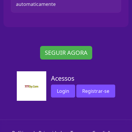
automaticamente
SEGUIR AGORA
Acessos
Login
Registrar-se