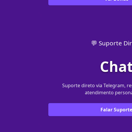
💬 Suporte Di
Cha
Suporte direto via Telegram, r
atendimento persona
Falar Suport