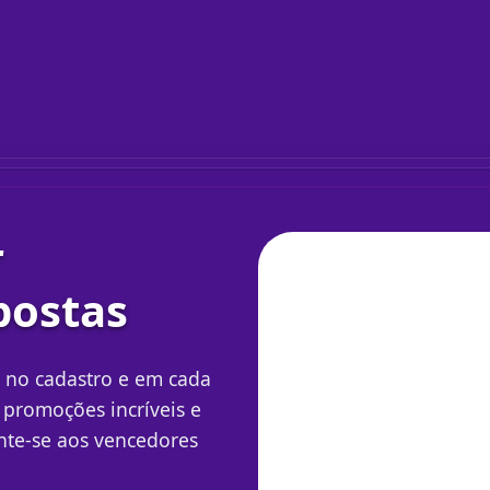
r
postas
 no cadastro e em cada
 promoções incríveis e
unte-se aos vencedores