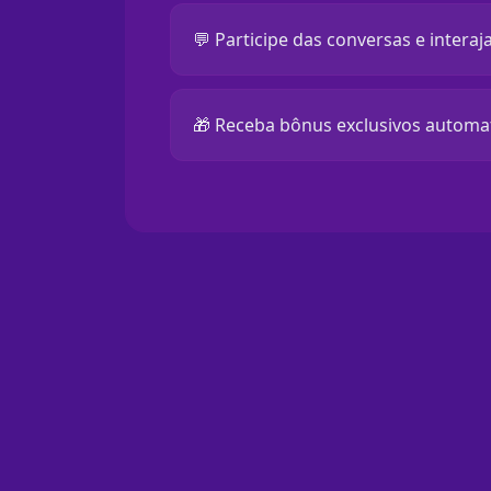
💬 Participe das conversas e interaj
🎁 Receba bônus exclusivos autom