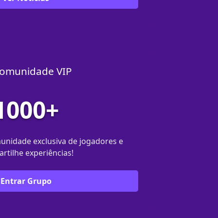
Comunidade VIP
1000+
unidade exclusiva de jogadores e
rtilhe experiências!
Entrar Grupo