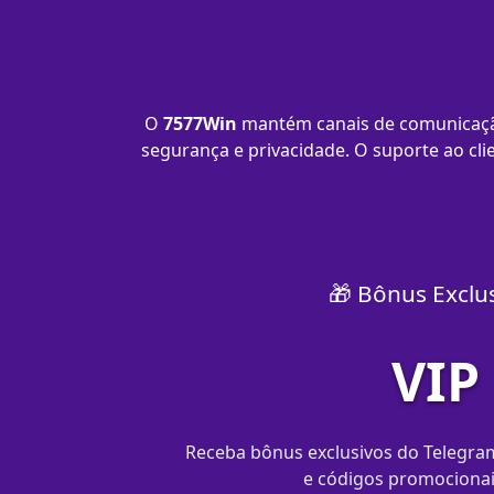
O
7577Win
mantém canais de comunicação
segurança e privacidade. O suporte ao cl
🎁 Bônus Exclu
VIP
Receba bônus exclusivos do Telegra
e códigos promocionai