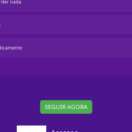
erder nada
a
aticamente
SEGUIR AGORA