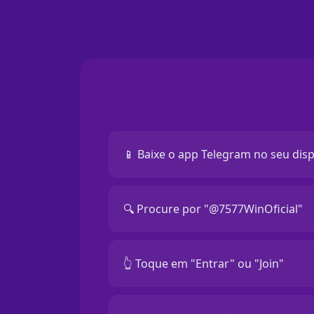
📱 Baixe o app Telegram no seu disp
🔍 Procure por "@7577WinOficial"
👆 Toque em "Entrar" ou "Join"