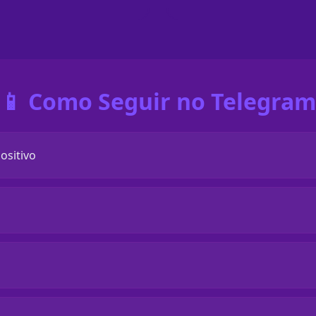
📱 Como Seguir no Telegram
ositivo