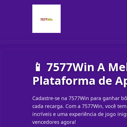
📱 7577Win A Me
Plataforma de A
Cadastre-se na 7577Win para ganhar bô
cada recarga. Com a 7577Win, você tem
incríveis e uma experiência de jogo inig
vencedores agora!