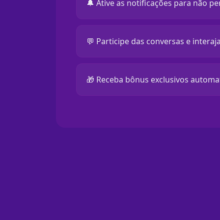
🔔 Ative as notificações para não p
💬 Participe das conversas e interaj
🎁 Receba bônus exclusivos autom