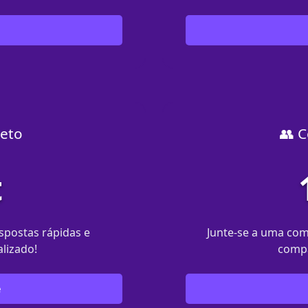
reto
👥 
t
espostas rápidas e
Junte-se a uma com
lizado!
compa
e