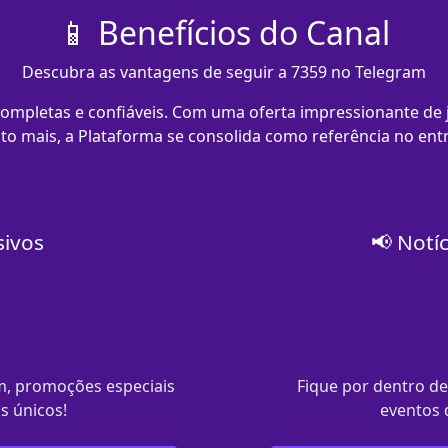
📱 Benefícios do Canal
Descubra as vantagens de seguir a 7359 no Telegram
pletas e confiáveis. Com uma oferta impressionante de jo
ito mais, a Plataforma se consolida como referência no entr
sivos
📢 Notí
m, promoções especiais
Fique por dentro d
s únicos!
eventos 