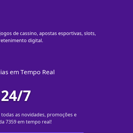
gos de cassino, apostas esportivas, slots,
etenimento digital.
cias em Tempo Real
24/7
e todas as novidades, promoções e
da 7359 em tempo real!