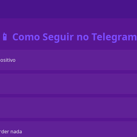
📱 Como Seguir no Telegram
ositivo
erder nada