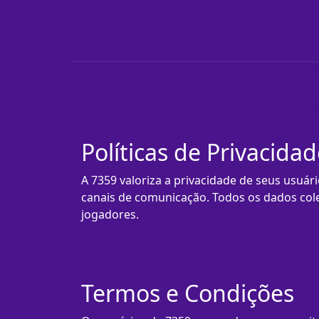
Políticas de Privacida
A 7359 valoriza a privacidade de seus usuá
canais de comunicação. Todos os dados cole
jogadores.
Termos e Condições