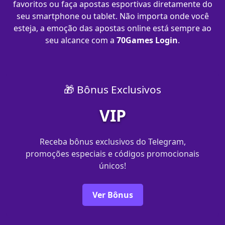
favoritos ou faça apostas esportivas diretamente do
seu smartphone ou tablet. Não importa onde você
esteja, a emoção das apostas online está sempre ao
seu alcance com a
70Games Login
.
🎁 Bônus Exclusivos
VIP
Receba bônus exclusivos do Telegram,
promoções especiais e códigos promocionais
únicos!
Ver Bônus