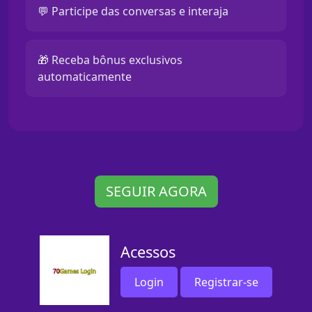
💬 Participe das conversas e interaja
🎁 Receba bônus exclusivos
automaticamente
SEGUIR AGORA
Acessos
Login
Registrar-se