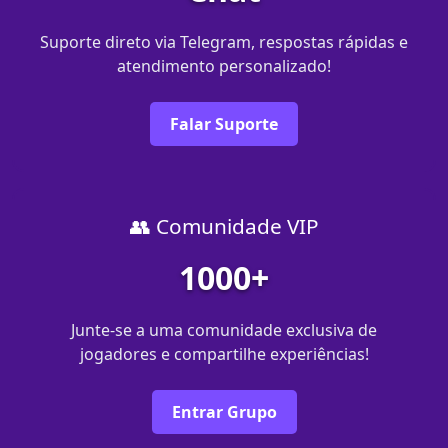
Suporte direto via Telegram, respostas rápidas e
atendimento personalizado!
Falar Suporte
👥 Comunidade VIP
1000+
Junte-se a uma comunidade exclusiva de
jogadores e compartilhe experiências!
Entrar Grupo