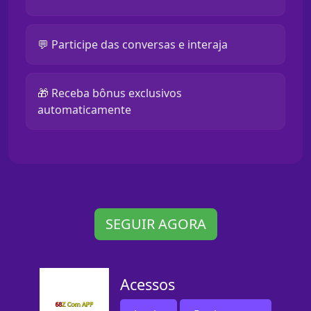
💬 Participe das conversas e interaja
🎁 Receba bônus exclusivos
automaticamente
SEGUIR AGORA
Acessos