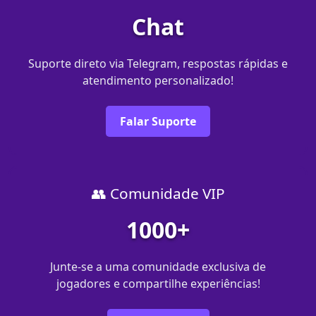
Chat
Suporte direto via Telegram, respostas rápidas e
atendimento personalizado!
Falar Suporte
👥 Comunidade VIP
1000+
Junte-se a uma comunidade exclusiva de
jogadores e compartilhe experiências!