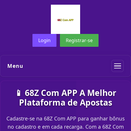
Login
Registrar-se
Menu
📱 68Z Com APP A Melhor
Plataforma de Apostas
Cadastre-se na 68Z Com APP para ganhar bônus
no cadastro e em cada recarga. Com a 68Z Com