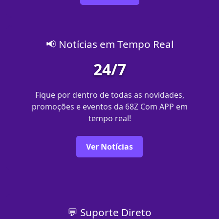
📢 Notícias em Tempo Real
24/7
Fique por dentro de todas as novidades,
promoções e eventos da 68Z Com APP em
tempo real!
Ver Notícias
💬 Suporte Direto