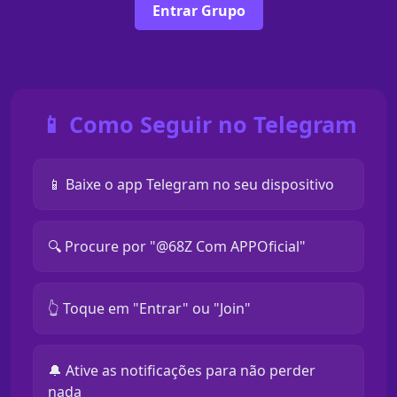
Entrar Grupo
📱 Como Seguir no Telegram
📱 Baixe o app Telegram no seu dispositivo
🔍 Procure por "@68Z Com APPOficial"
👆 Toque em "Entrar" ou "Join"
🔔 Ative as notificações para não perder
nada