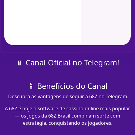
📱 Canal Oficial no Telegram!
📱 Benefícios do Canal
Descubra as vantagens de seguir a 68Z no Telegram
A 68Z é hoje o software de cassino online mais popular
— os jogos da 68Z Brasil combinam sorte com
estratégia, conquistando os jogadores.