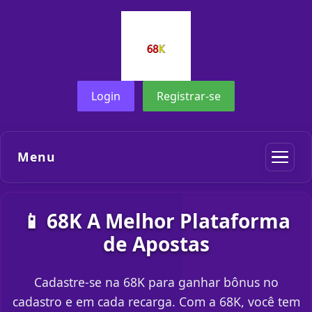
Login
Registrar-se
Menu
📱 68K A Melhor Plataforma
de Apostas
Cadastre-se na 68K para ganhar bônus no
cadastro e em cada recarga. Com a 68K, você tem