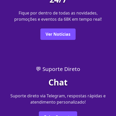
Fique por dentro de todas as novidades,
promoções e eventos da 68K em tempo real!
Ver Notícias
💬 Suporte Direto
Chat
Suporte direto via Telegram, respostas rápidas e
atendimento personalizado!