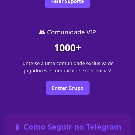
Falar Suporte
👥 Comunidade VIP
1000+
Junte-se a uma comunidade exclusiva de
jogadores e compartilhe experiências!
Entrar Grupo
📱 Como Seguir no Telegram