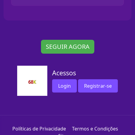
SEGUIR AGORA
Acessos
Login
Registrar-se
Políticas de Privacidade
Termos e Condições