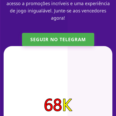
acesso a promoções incríveis e uma experiência
de jogo inigualável. Junte-se aos vencedores
agora!
SEGUIR NO TELEGRAM