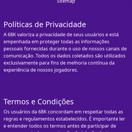
Sitemap
Políticas de Privacidade
A 68K valoriza a privacidade de seus usuários e está
empenhada em proteger todas as informações
pessoais fornecidas durante o uso de nossos canais de
comunicação. Todos os dados coletados são utilizados
exclusivamente para fins de melhoria contínua da
experiência de nossos jogadores.
Termos e Condições
Os usuários da 68K concordam em respeitar todas as
regras e regulamentos estabelecidos. É importante ler
e entender todos os termos antes de participar de