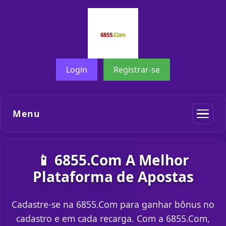
Login
Registrar-se
Menu
📱 6855.Com A Melhor
Plataforma de Apostas
Cadastre-se na 6855.Com para ganhar bônus no
cadastro e em cada recarga. Com a 6855.Com,