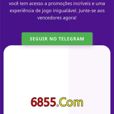
você tem acesso a promoções incríveis e uma
experiência de jogo inigualável. Junte-se aos
vencedores agora!
SEGUIR NO TELEGRAM