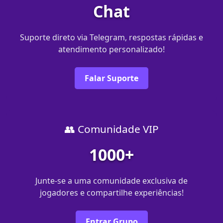
Chat
Suporte direto via Telegram, respostas rápidas e
atendimento personalizado!
Falar Suporte
👥 Comunidade VIP
1000+
Junte-se a uma comunidade exclusiva de
jogadores e compartilhe experiências!
Entrar Grupo