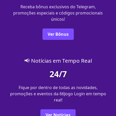
Receba bônus exclusivos do Telegram,
promoções especiais e códigos promocionais
únicos!
Ver Bônus
📢 Notícias em Tempo Real
24/7
Fique por dentro de todas as novidades,
promoções e eventos da 66Jogo Login em tempo
real!
Ver Notícias