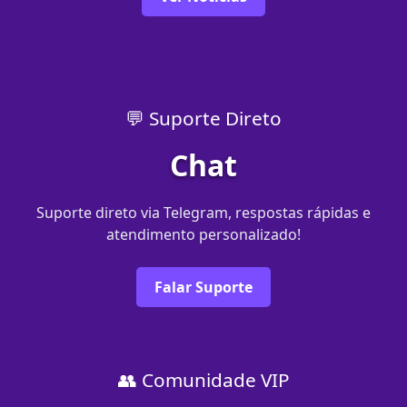
💬 Suporte Direto
Chat
Suporte direto via Telegram, respostas rápidas e
atendimento personalizado!
Falar Suporte
👥 Comunidade VIP