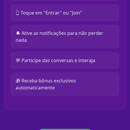
👆 Toque em "Entrar" ou "Join"
🔔 Ative as notificações para não perder
nada
💬 Participe das conversas e interaja
🎁 Receba bônus exclusivos
automaticamente