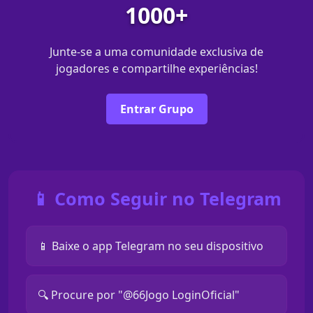
1000+
Junte-se a uma comunidade exclusiva de
jogadores e compartilhe experiências!
Entrar Grupo
📱 Como Seguir no Telegram
📱 Baixe o app Telegram no seu dispositivo
🔍 Procure por "@66Jogo LoginOficial"