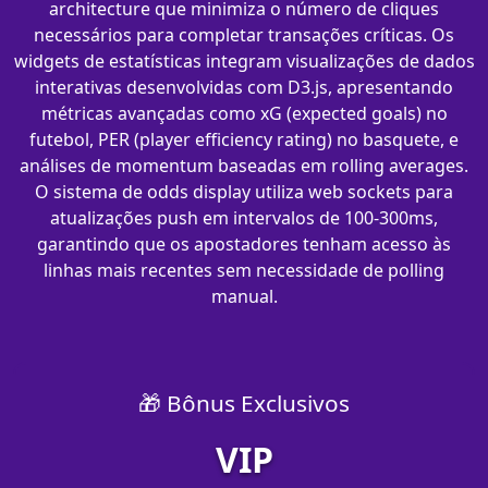
architecture que minimiza o número de cliques
necessários para completar transações críticas. Os
widgets de estatísticas integram visualizações de dados
interativas desenvolvidas com D3.js, apresentando
métricas avançadas como xG (expected goals) no
futebol, PER (player efficiency rating) no basquete, e
análises de momentum baseadas em rolling averages.
O sistema de odds display utiliza web sockets para
atualizações push em intervalos de 100-300ms,
garantindo que os apostadores tenham acesso às
linhas mais recentes sem necessidade de polling
manual.
🎁 Bônus Exclusivos
VIP