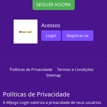
SEGUIR AGORA
Acessos
Login
Registrar-se
Políticas de Privacidade
Termos e Condições
Sitemap
Políticas de Privacidade
A 66Jogo Login valoriza a privacidade de seus usuários