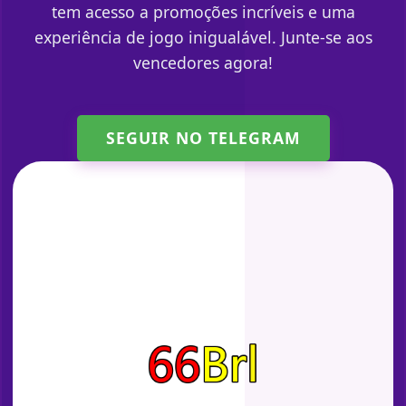
tem acesso a promoções incríveis e uma
experiência de jogo inigualável. Junte-se aos
vencedores agora!
SEGUIR NO TELEGRAM