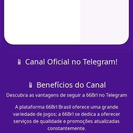
📱 Canal Oficial no Telegram!
📱 Benefícios do Canal
Descubra as vantagens de seguir a 66Brl no Telegram
A plataforma 66Brl Brasil oferece uma grande
variedade de jogos; a 66Brl se dedica a oferecer
serviços de qualidade e promoções atualizadas
constantemente.