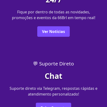
Fique por dentro de todas as novidades,
promoções e eventos da 66Brl em tempo real!
Ver Notícias
💬 Suporte Direto
Chat
Suporte direto via Telegram, respostas rápidas e
atendimento personalizado!