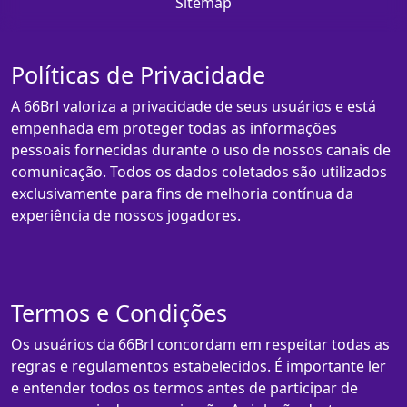
Sitemap
Políticas de Privacidade
A 66Brl valoriza a privacidade de seus usuários e está
empenhada em proteger todas as informações
pessoais fornecidas durante o uso de nossos canais de
comunicação. Todos os dados coletados são utilizados
exclusivamente para fins de melhoria contínua da
experiência de nossos jogadores.
Termos e Condições
Os usuários da 66Brl concordam em respeitar todas as
regras e regulamentos estabelecidos. É importante ler
e entender todos os termos antes de participar de