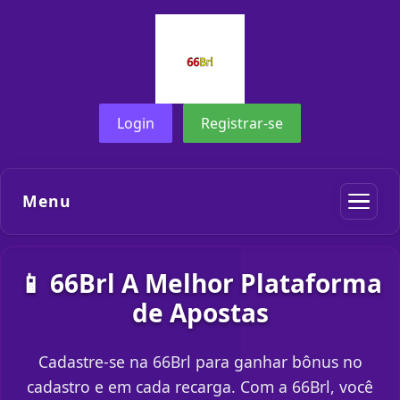
Login
Registrar-se
Menu
📱 66Brl A Melhor Plataforma
de Apostas
Cadastre-se na 66Brl para ganhar bônus no
cadastro e em cada recarga. Com a 66Brl, você