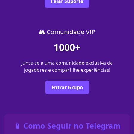
Falar Suporte
👥 Comunidade VIP
1000+
Junte-se a uma comunidade exclusiva de
jogadores e compartilhe experiências!
Entrar Grupo
📱 Como Seguir no Telegram