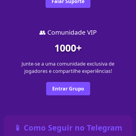
Falar Suporte
👥 Comunidade VIP
1000+
Junte-se a uma comunidade exclusiva de
jogadores e compartilhe experiências!
Entrar Grupo
📱 Como Seguir no Telegram