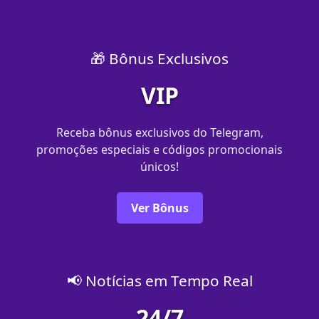
🎁 Bônus Exclusivos
VIP
Receba bônus exclusivos do Telegram,
promoções especiais e códigos promocionais
únicos!
Ver Bônus
📢 Notícias em Tempo Real
24/7