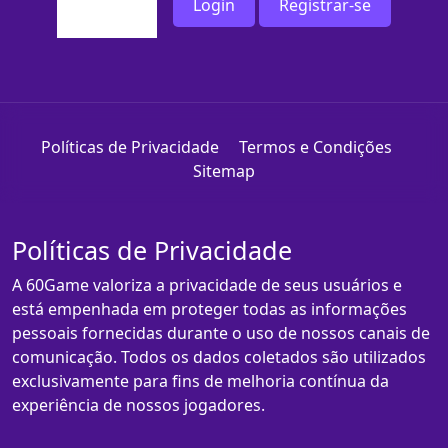
Login
Registrar-se
Políticas de Privacidade
Termos e Condições
Sitemap
Políticas de Privacidade
A 60Game valoriza a privacidade de seus usuários e
está empenhada em proteger todas as informações
pessoais fornecidas durante o uso de nossos canais de
comunicação. Todos os dados coletados são utilizados
exclusivamente para fins de melhoria contínua da
experiência de nossos jogadores.