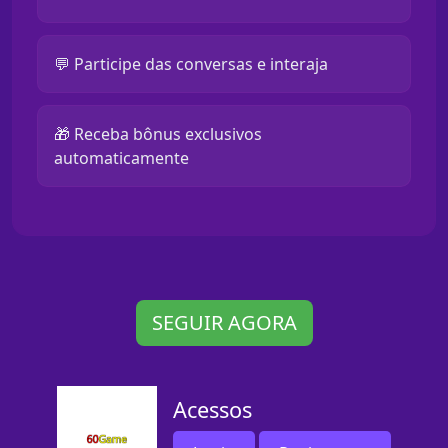
💬 Participe das conversas e interaja
🎁 Receba bônus exclusivos
automaticamente
SEGUIR AGORA
Acessos