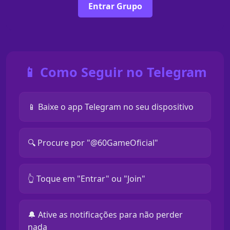
Entrar Grupo
📱 Como Seguir no Telegram
📱 Baixe o app Telegram no seu dispositivo
🔍 Procure por "@60GameOficial"
👆 Toque em "Entrar" ou "Join"
🔔 Ative as notificações para não perder
nada