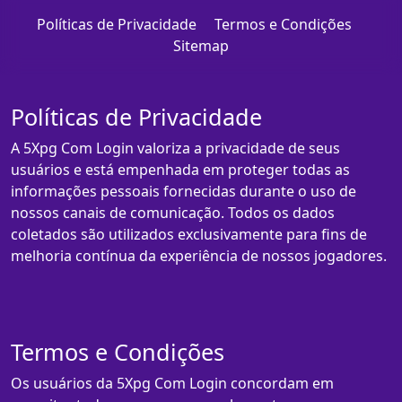
Políticas de Privacidade
Termos e Condições
Sitemap
Políticas de Privacidade
A 5Xpg Com Login valoriza a privacidade de seus
usuários e está empenhada em proteger todas as
informações pessoais fornecidas durante o uso de
nossos canais de comunicação. Todos os dados
coletados são utilizados exclusivamente para fins de
melhoria contínua da experiência de nossos jogadores.
Termos e Condições
Os usuários da 5Xpg Com Login concordam em