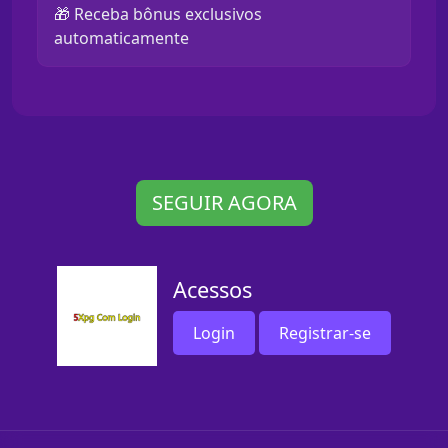
🎁 Receba bônus exclusivos
automaticamente
SEGUIR AGORA
Acessos
Login
Registrar-se