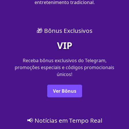
entretenimento tradicional.
🎁 Bônus Exclusivos
VIP
Receba bônus exclusivos do Telegram,
promoções especiais e códigos promocionais
únicos!
Ver Bônus
📢 Notícias em Tempo Real