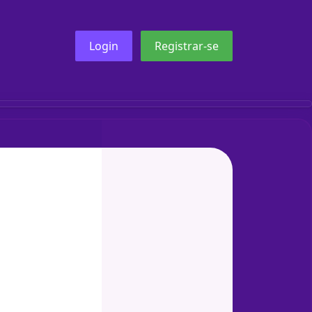
Login
Registrar-se