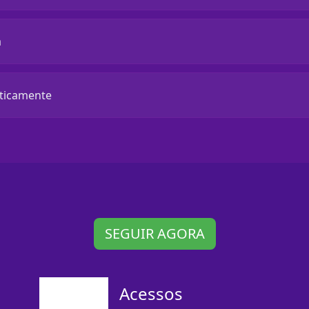
a
aticamente
SEGUIR AGORA
Acessos