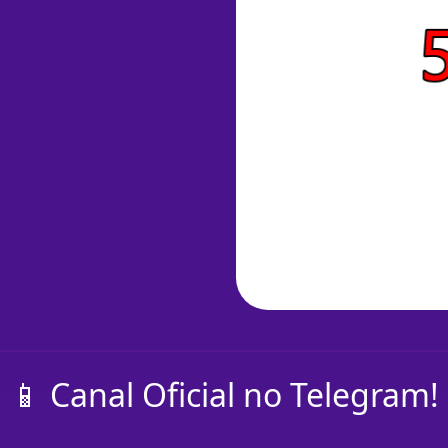
📱 Canal Oficial no Telegram!