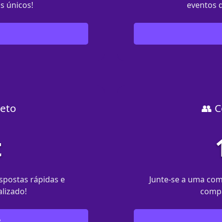
s únicos!
eventos 
reto
👥 
t
espostas rápidas e
Junte-se a uma com
lizado!
compa
e