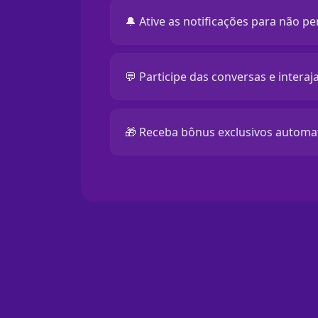
🔔 Ative as notificações para não p
💬 Participe das conversas e interaj
🎁 Receba bônus exclusivos autom