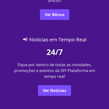
únicos!
Ver Bônus
📢 Notícias em Tempo Real
24/7
Fique por dentro de todas as novidades,
promoções e eventos da 5FF Plataforma em
tempo real!
Ver Notícias