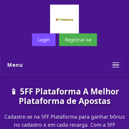
Login
Registrar-se
Menu
📱 5FF Plataforma A Melhor
Plataforma de Apostas
Cadastre-se na 5FF Plataforma para ganhar bônus
no cadastro e em cada recarga. Com a 5FF