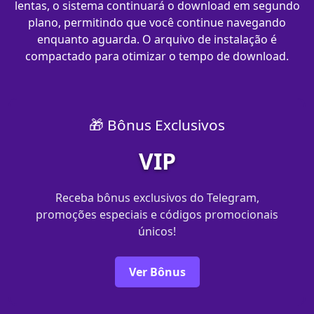
lentas, o sistema continuará o download em segundo
plano, permitindo que você continue navegando
enquanto aguarda. O arquivo de instalação é
compactado para otimizar o tempo de download.
🎁 Bônus Exclusivos
VIP
Receba bônus exclusivos do Telegram,
promoções especiais e códigos promocionais
únicos!
Ver Bônus