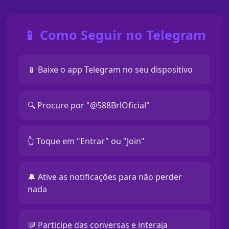
📱 Como Seguir no Telegram
📱 Baixe o app Telegram no seu dispositivo
🔍 Procure por "@588BrlOficial"
👆 Toque em "Entrar" ou "Join"
🔔 Ative as notificações para não perder
nada
💬 Participe das conversas e interaja