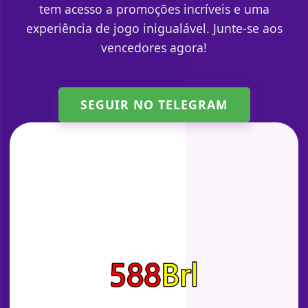
tem acesso a promoções incríveis e uma
experiência de jogo inigualável. Junte-se aos
vencedores agora!
SEGUIR NO TELEGRAM