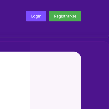
Login
Registrar-se