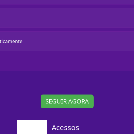
a
aticamente
SEGUIR AGORA
Acessos