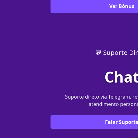
Ver Bônus
💬 Suporte Di
Cha
Suporte direto via Telegram, r
atendimento persona
Falar Suport