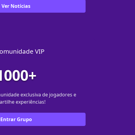
Ver Notícias
Comunidade VIP
1000+
unidade exclusiva de jogadores e
rtilhe experiências!
Entrar Grupo