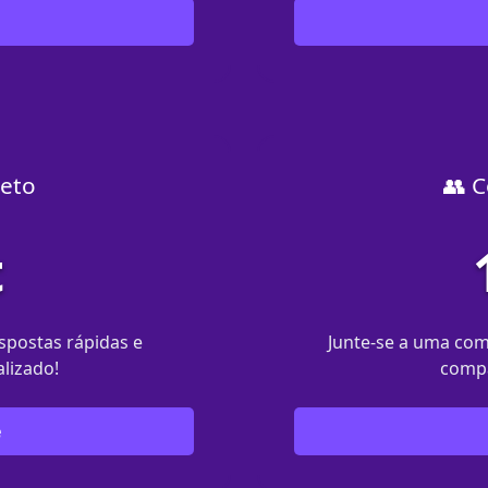
reto
👥 
t
espostas rápidas e
Junte-se a uma com
lizado!
compa
e