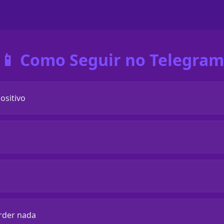
📱 Como Seguir no Telegram
ositivo
erder nada