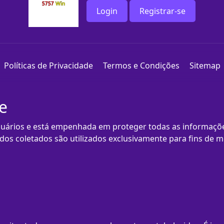
Login
Registrar-se
Políticas de Privacidade
Termos e Condições
Sitemap
de
usuários e está empenhada em proteger todas as informaçõ
os coletados são utilizados exclusivamente para fins de m