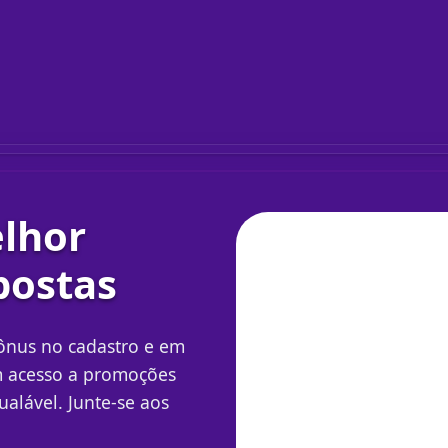
elhor
postas
ônus no cadastro e em
m acesso a promoções
ualável. Junte-se aos