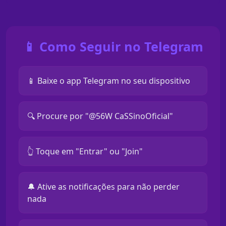
📱 Como Seguir no Telegram
📱 Baixe o app Telegram no seu dispositivo
🔍 Procure por "@56W CaSSinoOficial"
👆 Toque em "Entrar" ou "Join"
🔔 Ative as notificações para não perder
nada