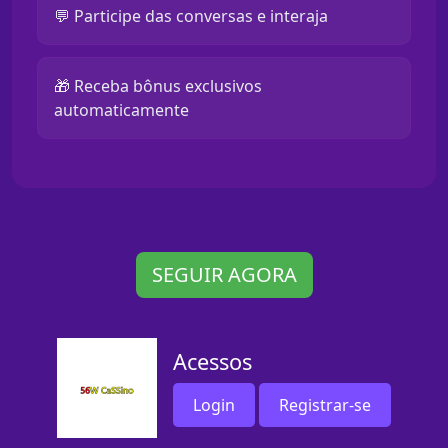
💬 Participe das conversas e interaja
🎁 Receba bônus exclusivos
automaticamente
SEGUIR AGORA
Acessos
Login
Registrar-se