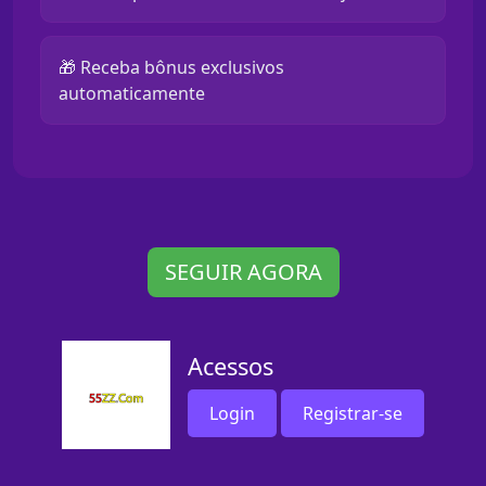
🎁 Receba bônus exclusivos
automaticamente
SEGUIR AGORA
Acessos
Login
Registrar-se