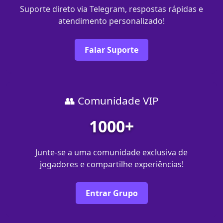
Suporte direto via Telegram, respostas rápidas e
atendimento personalizado!
Falar Suporte
👥 Comunidade VIP
1000+
Junte-se a uma comunidade exclusiva de
jogadores e compartilhe experiências!
Entrar Grupo