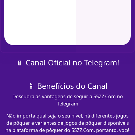
📱 Canal Oficial no Telegram!
📱 Benefícios do Canal
Descubra as vantagens de seguir a 55ZZ.Com no
Telegram
Não importa qual seja o seu nível, há diferentes jogos
de pôquer e variantes de jogos de pôquer disponíveis
na plataforma de pôquer do 55ZZ.Com, portanto, você