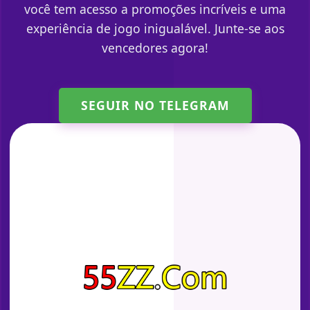
você tem acesso a promoções incríveis e uma
experiência de jogo inigualável. Junte-se aos
vencedores agora!
SEGUIR NO TELEGRAM