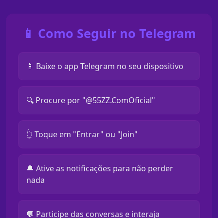
📱 Como Seguir no Telegram
📱 Baixe o app Telegram no seu dispositivo
🔍 Procure por "@55ZZ.ComOficial"
👆 Toque em "Entrar" ou "Join"
🔔 Ative as notificações para não perder
nada
💬 Participe das conversas e interaja