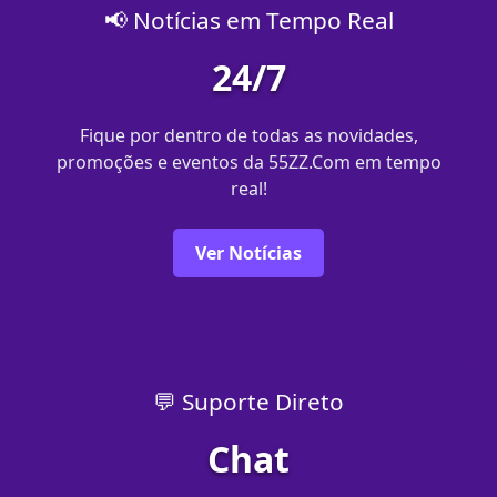
📢 Notícias em Tempo Real
24/7
Fique por dentro de todas as novidades,
promoções e eventos da 55ZZ.Com em tempo
real!
Ver Notícias
💬 Suporte Direto
Chat