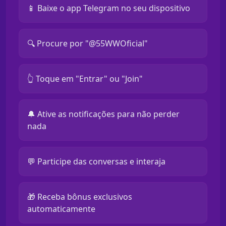
📱 Baixe o app Telegram no seu dispositivo
🔍 Procure por "@55WWOficial"
👆 Toque em "Entrar" ou "Join"
🔔 Ative as notificações para não perder
nada
💬 Participe das conversas e interaja
🎁 Receba bônus exclusivos
automaticamente