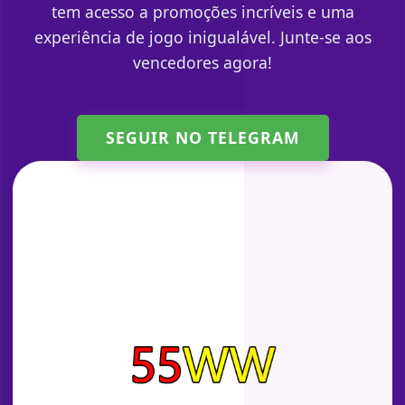
tem acesso a promoções incríveis e uma
experiência de jogo inigualável. Junte-se aos
vencedores agora!
SEGUIR NO TELEGRAM