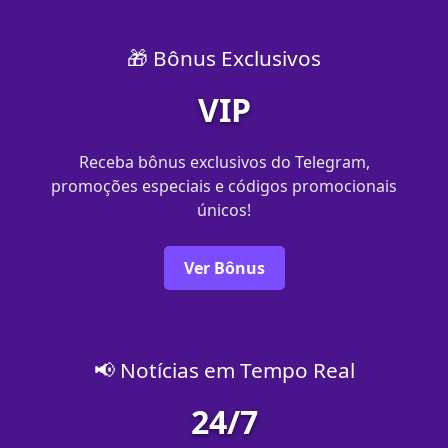
🎁 Bônus Exclusivos
VIP
Receba bônus exclusivos do Telegram,
promoções especiais e códigos promocionais
únicos!
Ver Bônus
📢 Notícias em Tempo Real
24/7