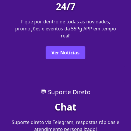
24/7
Fique por dentro de todas as novidades,
promoções e eventos da 55Pg APP em tempo
real!
Ver Notícias
💬 Suporte Direto
Chat
Suporte direto via Telegram, respostas rápidas e
atendimento personalizado!