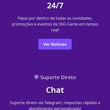
24/7
Fique por dentro de todas as novidades,
promoções e eventos da 55G Game em tempo
real!
Ver Notícias
💬 Suporte Direto
Chat
Suporte direto via Telegram, respostas rápidas e
atendimento personalizado!