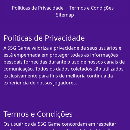
Políticas de Privacidade
Termos e Condições
Sitemap
Políticas de Privacidade
A 55G Game valoriza a privacidade de seus usuários e
está empenhada em proteger todas as informações
pessoais fornecidas durante o uso de nossos canais de
comunicação. Todos os dados coletados são utilizados
exclusivamente para fins de melhoria contínua da
experiência de nossos jogadores.
Termos e Condições
Os usuários da 55G Game concordam em respeitar