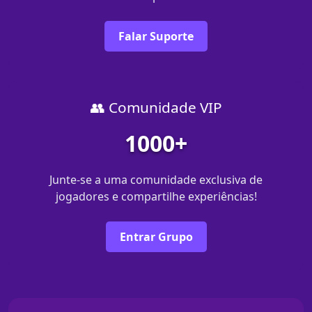
Falar Suporte
👥 Comunidade VIP
1000+
Junte-se a uma comunidade exclusiva de
jogadores e compartilhe experiências!
Entrar Grupo