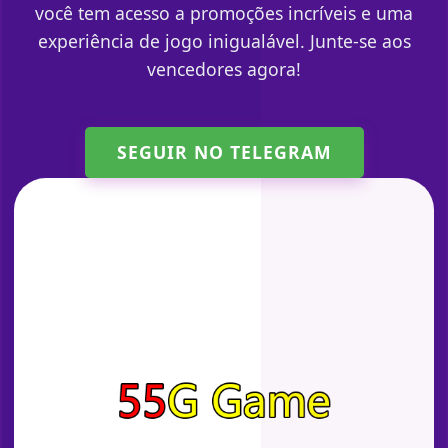
você tem acesso a promoções incríveis e uma
experiência de jogo inigualável. Junte-se aos
vencedores agora!
SEGUIR NO TELEGRAM