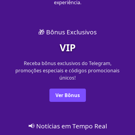
experiência.
🎁 Bônus Exclusivos
VIP
Receba bônus exclusivos do Telegram,
promoções especiais e códigos promocionais
únicos!
Ver Bônus
📢 Notícias em Tempo Real