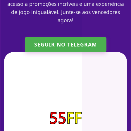
acesso a promoções incríveis e uma experiência
de jogo inigualável. Junte-se aos vencedores
agora!
SEGUIR NO TELEGRAM