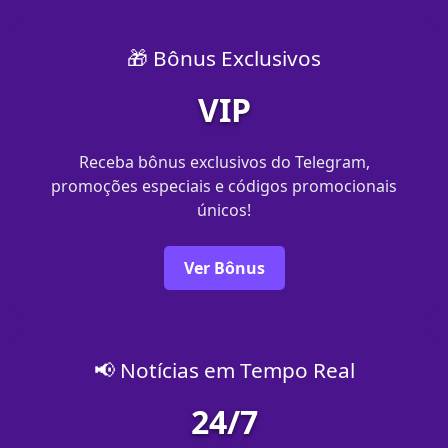
🎁 Bônus Exclusivos
VIP
Receba bônus exclusivos do Telegram,
promoções especiais e códigos promocionais
únicos!
Ver Bônus
📢 Notícias em Tempo Real
24/7