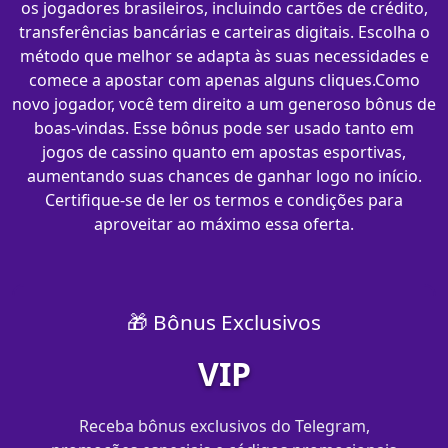
os jogadores brasileiros, incluindo cartões de crédito,
transferências bancárias e carteiras digitais. Escolha o
método que melhor se adapta às suas necessidades e
comece a apostar com apenas alguns cliques.Como
novo jogador, você tem direito a um generoso bônus de
boas-vindas. Esse bônus pode ser usado tanto em
jogos de cassino quanto em apostas esportivas,
aumentando suas chances de ganhar logo no início.
Certifique-se de ler os termos e condições para
aproveitar ao máximo essa oferta.
🎁 Bônus Exclusivos
VIP
Receba bônus exclusivos do Telegram,