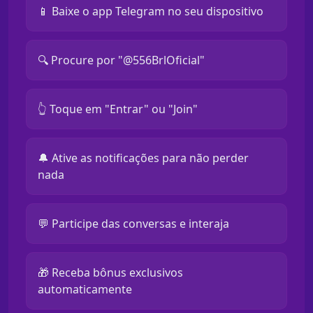
📱 Baixe o app Telegram no seu dispositivo
🔍 Procure por "@556BrlOficial"
👆 Toque em "Entrar" ou "Join"
🔔 Ative as notificações para não perder
nada
💬 Participe das conversas e interaja
🎁 Receba bônus exclusivos
automaticamente