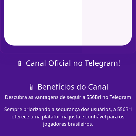
📱 Canal Oficial no Telegram!
📱 Benefícios do Canal
Descubra as vantagens de seguir a 556Brl no Telegram
Sempre priorizando a segurança dos usuários, a 556Brl
oferece uma plataforma justa e confiável para os
jogadores brasileiros.