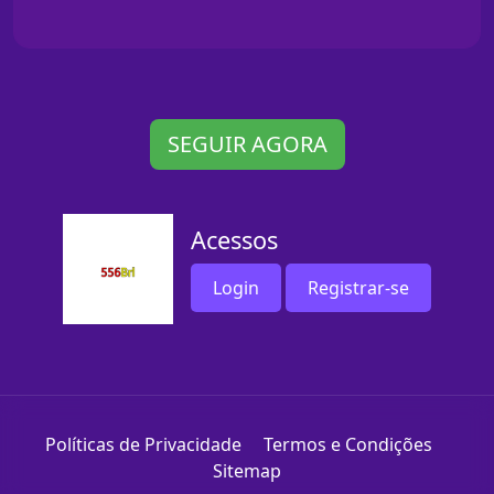
SEGUIR AGORA
Acessos
Login
Registrar-se
Políticas de Privacidade
Termos e Condições
Sitemap