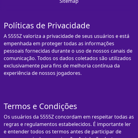
Sitemap
Políticas de Privacidade
A 5555Z valoriza a privacidade de seus usuários e está
empenhada em proteger todas as informações
pessoais fornecidas durante o uso de nossos canais de
comunicação. Todos os dados coletados são utilizados
exclusivamente para fins de melhoria contínua da
experiência de nossos jogadores.
Termos e Condições
Os usuários da 5555Z concordam em respeitar todas as
regras e regulamentos estabelecidos. É importante ler
e entender todos os termos antes de participar de