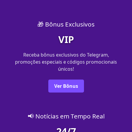
🎁 Bônus Exclusivos
VIP
Receba bônus exclusivos do Telegram,
promoções especiais e códigos promocionais
únicos!
Ver Bônus
📢 Notícias em Tempo Real
24/7