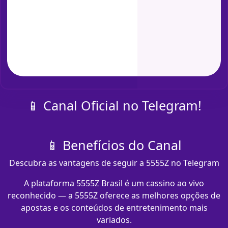
📱 Canal Oficial no Telegram!
📱 Benefícios do Canal
Descubra as vantagens de seguir a 5555Z no Telegram
A plataforma 5555Z Brasil é um cassino ao vivo
reconhecido — a 5555Z oferece as melhores opções de
apostas e os conteúdos de entretenimento mais
variados.