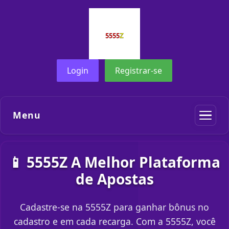
Login
Registrar-se
Menu
📱 5555Z A Melhor Plataforma
de Apostas
Cadastre-se na 5555Z para ganhar bônus no
cadastro e em cada recarga. Com a 5555Z, você