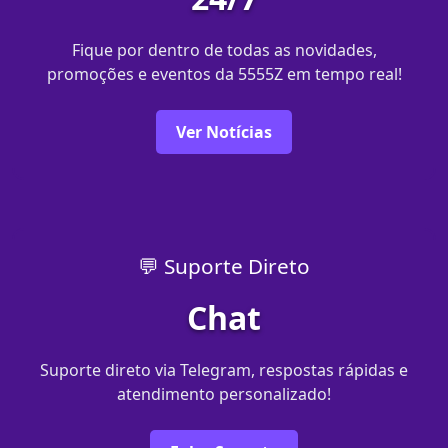
Fique por dentro de todas as novidades,
promoções e eventos da 5555Z em tempo real!
Ver Notícias
💬 Suporte Direto
Chat
Suporte direto via Telegram, respostas rápidas e
atendimento personalizado!