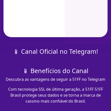
📱 Canal Oficial no Telegram!
📱 Benefícios do Canal
Descubra as vantagens de seguir a 51FF no Telegram
Com tecnologia SSL de última geração, a 51FF 51FF
Brasil protege seus dados e se torna a marca de
cassino mais confiável do Brasil.