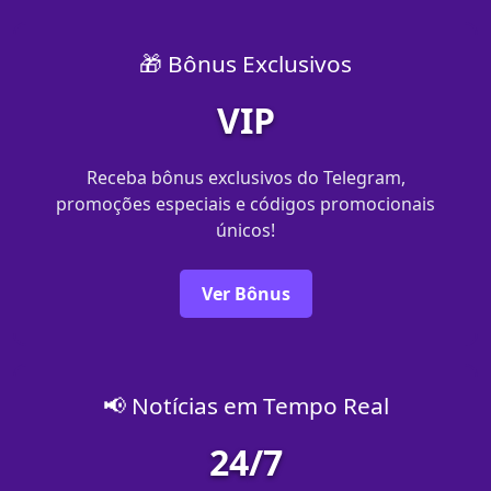
🎁 Bônus Exclusivos
VIP
Receba bônus exclusivos do Telegram,
promoções especiais e códigos promocionais
únicos!
Ver Bônus
📢 Notícias em Tempo Real
24/7