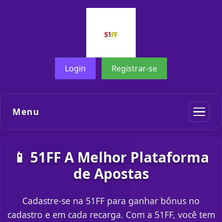
Login
Registrar-se
Menu
📱 51FF A Melhor Plataforma
de Apostas
Cadastre-se na 51FF para ganhar bônus no
cadastro e em cada recarga. Com a 51FF, você tem