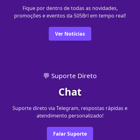
Fique por dentro de todas as novidades,
promoções e eventos da 505Brl em tempo real!
Ver Notícias
💬 Suporte Direto
Chat
Suporte direto via Telegram, respostas rápidas e
atendimento personalizado!
Falar Suporte