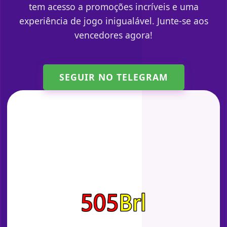
tem acesso a promoções incríveis e uma
experiência de jogo inigualável. Junte-se aos
vencedores agora!
SEGUIR NO TELEGRAM