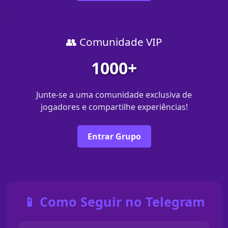
👥 Comunidade VIP
1000+
Junte-se a uma comunidade exclusiva de
jogadores e compartilhe experiências!
Entrar Grupo
📱 Como Seguir no Telegram