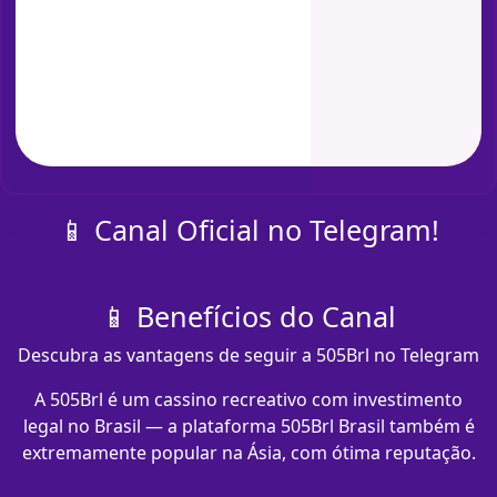
📱 Canal Oficial no Telegram!
📱 Benefícios do Canal
Descubra as vantagens de seguir a 505Brl no Telegram
A 505Brl é um cassino recreativo com investimento
legal no Brasil — a plataforma 505Brl Brasil também é
extremamente popular na Ásia, com ótima reputação.