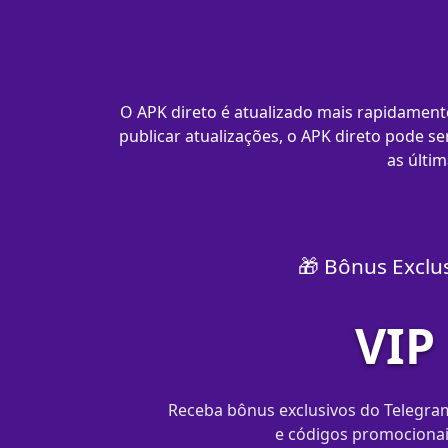
O APK direto é atualizado mais rapidamente
publicar atualizações, o APK direto pode 
as últi
🎁 Bônus Exclu
VIP
Receba bônus exclusivos do Telegra
e códigos promocionai