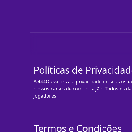
Políticas de Privacida
A 444Ok valoriza a privacidade de seus usu
nossos canais de comunicação. Todos os dad
jogadores.
Termos e Condições