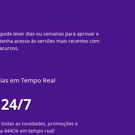
l pode levar dias ou semanas para aprovar e
 tenha acesso às versões mais recentes com
ecursos.
cias em Tempo Real
24/7
e todas as novidades, promoções e
a 444Ok em tempo real!