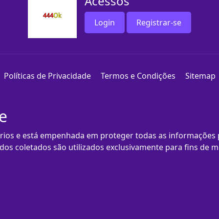
Acessos
Login
Registrar-se
Políticas de Privacidade
Termos e Condições
Sitemap
de
ários e está empenhada em proteger todas as informações 
os coletados são utilizados exclusivamente para fins de m