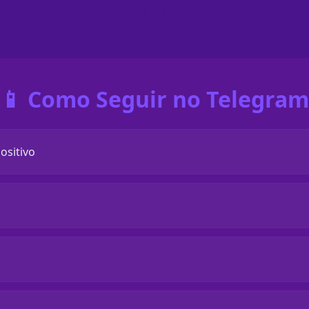
📱 Como Seguir no Telegram
ositivo