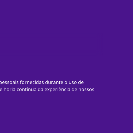
pessoais fornecidas durante o uso de
elhoria contínua da experiência de nossos