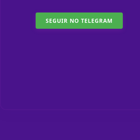
SEGUIR NO TELEGRAM