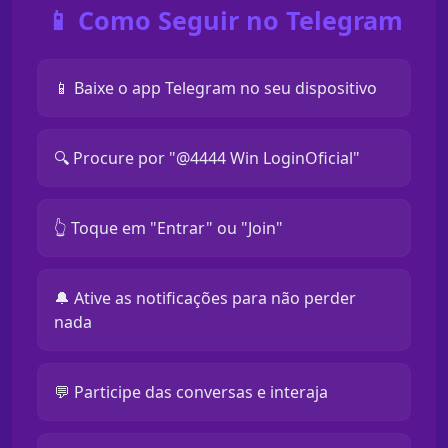
📱 Como Seguir no Telegram
📱 Baixe o app Telegram no seu dispositivo
🔍 Procure por "@4444 Win LoginOficial"
👆 Toque em "Entrar" ou "Join"
🔔 Ative as notificações para não perder
nada
💬 Participe das conversas e interaja