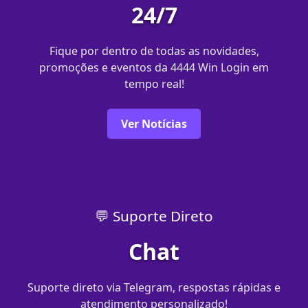
24/7
Fique por dentro de todas as novidades,
promoções e eventos da 4444 Win Login em
tempo real!
Ver Notícias
💬 Suporte Direto
Chat
Suporte direto via Telegram, respostas rápidas e
atendimento personalizado!