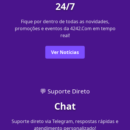
24/7
Fique por dentro de todas as novidades,
promoções e eventos da 4242.Com em tempo
real!
Ver Notícias
💬 Suporte Direto
Chat
Suporte direto via Telegram, respostas rápidas e
atendimento personalizado!