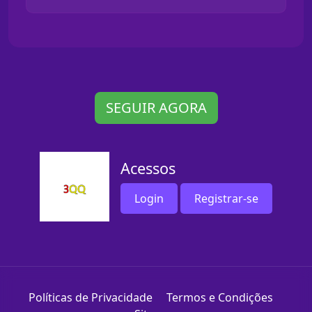
SEGUIR AGORA
Acessos
Login
Registrar-se
Políticas de Privacidade
Termos e Condições