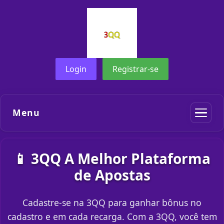
Login
Registrar-se
Menu
📱 3QQ A Melhor Plataforma
de Apostas
Cadastre-se na 3QQ para ganhar bônus no
cadastro e em cada recarga. Com a 3QQ, você tem