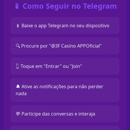
📱 Como Seguir no Telegram
📱 Baixe o app Telegram no seu dispositivo
🔍 Procure por "@3F Casino APPOficial"
👆 Toque em "Entrar" ou "Join"
🔔 Ative as notificações para não perder
nada
💬 Participe das conversas e interaja