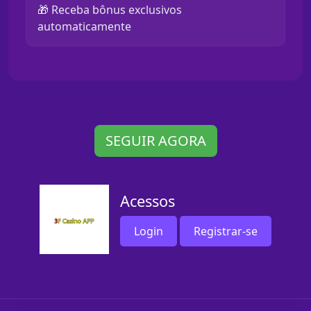
🎁 Receba bônus exclusivos
automaticamente
SEGUIR AGORA
Acessos
Login
Registrar-se