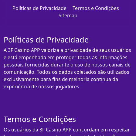
Políticas de Privacidade
Termos e Condições
Sitemap
Políticas de Privacidade
A 3F Casino APP valoriza a privacidade de seus usuários
e está empenhada em proteger todas as informações
pessoais fornecidas durante o uso de nossos canais de
comunicação. Todos os dados coletados são utilizados
exclusivamente para fins de melhoria contínua da
experiência de nossos jogadores.
Termos e Condições
Os usuários da 3F Casino APP concordam em respeitar