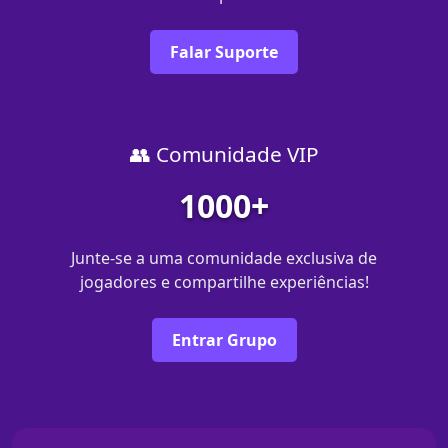
Falar Suporte
👥 Comunidade VIP
1000+
Junte-se a uma comunidade exclusiva de
jogadores e compartilhe experiências!
Entrar Grupo